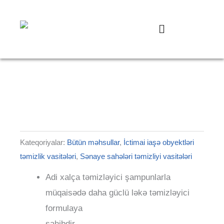
Skip
124
20
37
35
49
82
to
products
products
products
products
products
produc
Menu
content
Kateqoriyalar:
Bütün məhsullar
,
İctimai iaşə obyektləri
təmizlik vasitələri
,
Sənaye sahələri təmizliyi vasitələri
Adi xalça təmizləyici şampunlarla
müqaisədə daha güclü ləkə təmizləyici
formulaya
sahibdir