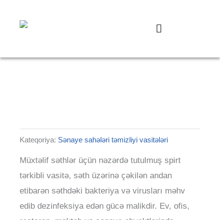
Skip
124
20
37
35
49
82
to
products
products
products
products
products
product
Menu
content
Kateqoriya:
Sənaye sahələri təmizliyi vasitələri
Müxtəlif səthlər üçün nəzərdə tutulmuş spirt
tərkibli vasitə, səth üzərinə çəkilən andan
etibarən səthdəki bakteriya və virusları məhv
edib dezinfeksiya edən gücə malikdir. Ev, ofis,