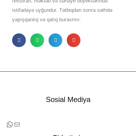
restoran, məktəb və sənaye obyektlərində
istifadəyə uyğundur. Tətbiqdən sonra səthdə
yapışqanlıq və qalıq buraxmır.
Sosial Mediya