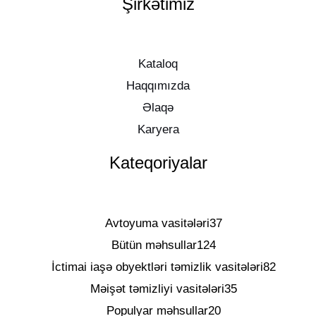
Şirkətimiz
Kataloq
Haqqımızda
Əlaqə
Karyera
Kateqoriyalar
Avtoyuma vasitələri
37
Bütün məhsullar
124
İctimai iaşə obyektləri təmizlik vasitələri
82
Məişət təmizliyi vasitələri
35
Populyar məhsullar
20