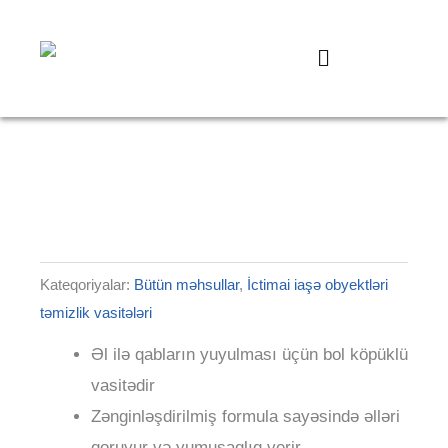
Skip
124
20
37
35
49
82
to
products
products
products
products
products
produc
Menu
content
Kateqoriyalar:
Bütün məhsullar
,
İctimai iaşə obyektləri
təmizlik vasitələri
Əl ilə qabların yuyulması üçün bol köpüklü
vasitədir
Zənginləşdirilmiş formula sayəsində əlləri
qoruyur və yumuşaqlıq verir