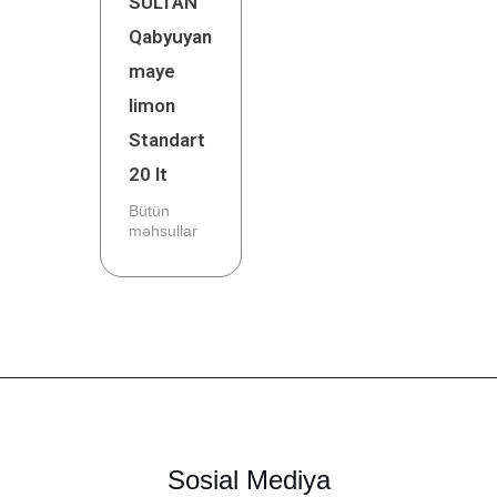
SULTAN
Qabyuyan
maye
limon
Standart
20 lt
Bütün
məhsullar
Sosial Mediya