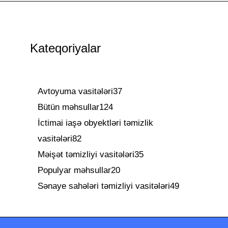
Kateqoriyalar
Avtoyuma vasitələri
37
Bütün məhsullar
124
İctimai iaşə obyektləri təmizlik
vasitələri
82
Məişət təmizliyi vasitələri
35
Populyar məhsullar
20
Sənaye sahələri təmizliyi vasitələri
49