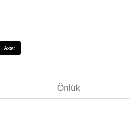
Axtar
Önlük
əri