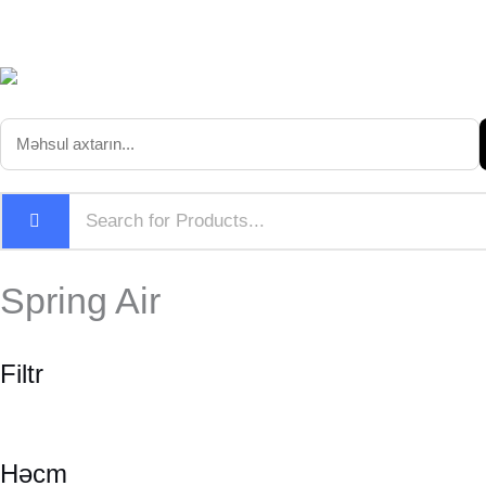
Skip
Sultan
to
content
Spring Air
Filtr
Həcm