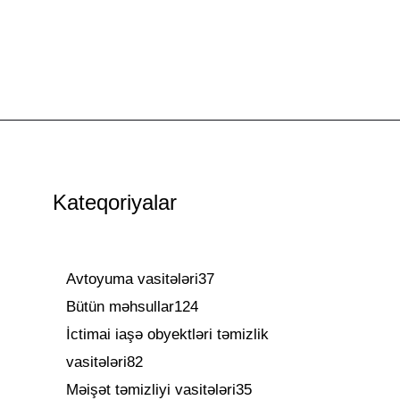
Kateqoriyalar
Avtoyuma vasitələri
37
Bütün məhsullar
124
İctimai iaşə obyektləri təmizlik
vasitələri
82
Məişət təmizliyi vasitələri
35