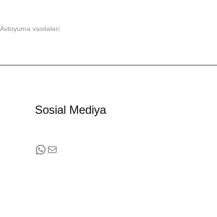
Hava təravətləndirici Spring Air Ekonom 330 ml
Avtoyuma vasitələri
Sosial Mediya