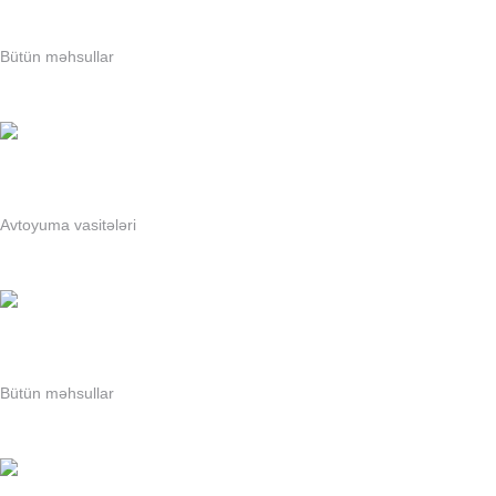
SULTAN Hava təravətləndirici Spring Air Premium 4 lt
Bütün məhsullar
SULTAN Hava təravətləndirici Spring Air 500 ml
Avtoyuma vasitələri
Hava təravətləndirici Spring Air Ekonom 330 ml
Bütün məhsullar