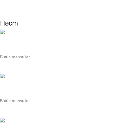
Həcm
SULTAN Hava təravətləndirici Spring Air 500 ml
Bütün məhsullar
SULTAN Hava təravətləndirici Spring Air 4 lt
Bütün məhsullar